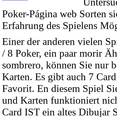
Untersu
Poker-Página web Sorten sic
Erfahrung des Spielens Mög
Einer der anderen vielen S
/ 8 Poker, ein paar morir Ä
sombrero, können Sie nur 
Karten. Es gibt auch 7 Car
Favorit. En diesem Spiel Si
und Karten funktioniert ni
Card IST ein altes Dibujar 