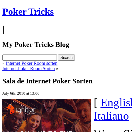
Poker Tricks
|
My Poker Tricks Blog
«
Internet-Poker Room sorten
Internet-Poker Room Sorten
»
Sala de Internet Poker Sorten
July 6th, 2010 at 13:00
[
Englis
Italiano