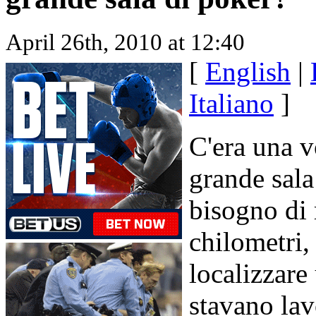
April 26th, 2010 at 12:40
[
English
|
Italiano
]
C'era una v
grande sala
bisogno di 
chilometri,
localizzare
stavano la