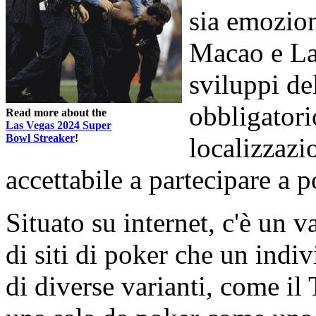
sia emozio
Macao e La
sviluppi de
obbligatori
Read more about the
Las Vegas 2024 Super
Bowl Streaker
!
localizzazi
accettabile a partecipare a p
Situato su internet, c'è un v
di siti di poker che un indi
di diverse varianti, come il