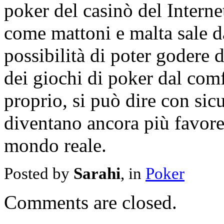
poker del casinò del Interne
come mattoni e malta sale d
possibilità di poter godere 
dei giochi di poker dal com
proprio, si può dire con sic
diventano ancora più favorev
mondo reale.
Posted by
Sarahi
, in
Poker
Comments are closed.