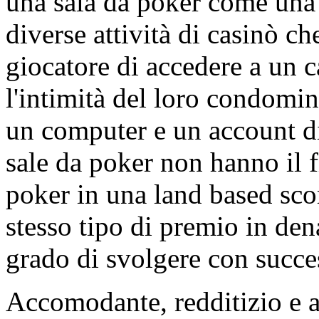
una sala da poker come una 
diverse attività di casinò c
giocatore di accedere a un 
l'intimità del loro condomin
un computer e un account di 
sale da poker non hanno il f
poker in una land based sc
stesso tipo di premio in den
grado di svolgere con succe
Accomodante, redditizio e a