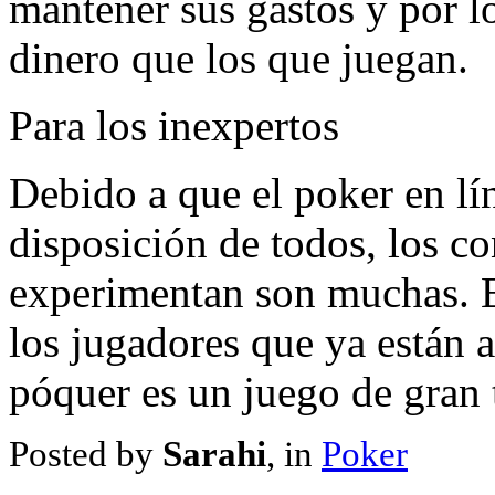
mantener sus gastos y por lo
dinero que los que juegan.
Para los inexpertos
Debido a que el poker en lí
disposición de todos, los c
experimentan son muchas. Es
los jugadores que ya están 
póquer es un juego de gran t
Posted by
Sarahi
, in
Poker