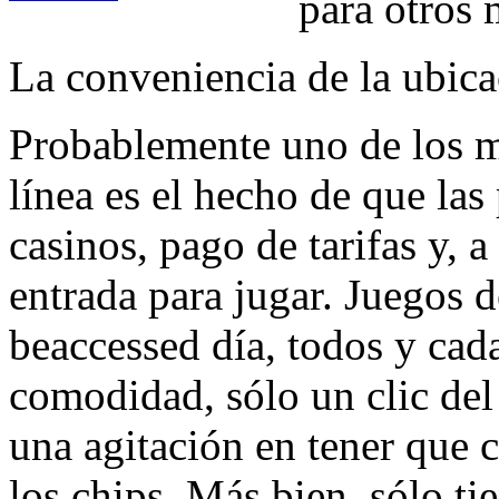
para otros
La conveniencia de la ubica
Probablemente uno de los m
línea es el hecho de que las
casinos, pago de tarifas y, 
entrada para jugar. Juegos 
beaccessed día, todos y cada
comodidad, sólo un clic de
una agitación en tener que c
los chips. Más bien, sólo tie