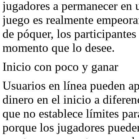
jugadores a permanecer en 
juego es realmente empeora
de póquer, los participantes
momento que lo desee.
Inicio con poco y ganar
Usuarios en línea pueden a
dinero en el inicio a diferen
que no establece límites pa
porque los jugadores pueden